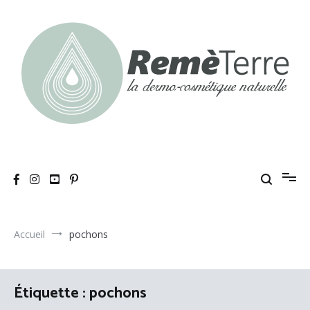
Aller
au
contenu
RemèTerre
La dermo-cosmétique naturelle
Accueil
pochons
Étiquette :
pochons