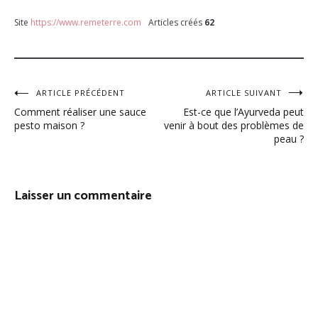
Site
https://www.remeterre.com
Articles créés
62
Navigation
ARTICLE PRÉCÉDENT
ARTICLE SUIVANT
Comment réaliser une sauce
Est-ce que l’Ayurveda peut
de
pesto maison ?
venir à bout des problèmes de
peau ?
l’article
Laisser un commentaire