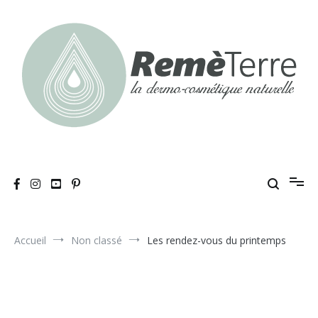
Aller
au
contenu
RemèTerre
La dermo-cosmétique naturelle
Accueil
Non classé
Les rendez-vous du printemps