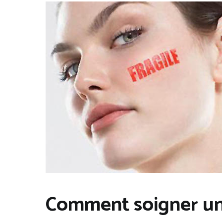
ADOLESCENT(E)
Comment soigner une
,
FEMME
,