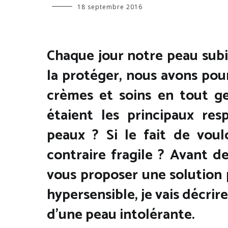
PRENDRE
Virginie
18 septembre 2016
SOIN DE
SA PEAU
Chaque jour notre peau subit
la protéger, nous avons pou
crèmes et soins en tout ge
étaient les principaux re
peaux ? Si le fait de voul
contraire fragile ? Avant d
vous proposer une solution
hypersensible, je vais décrir
d’une peau intolérante.