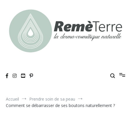
Aller
au
contenu
RemèTerre
La dermo-cosmétique naturelle
Accueil
Prendre soin de sa peau
Comment se débarrasser de ses boutons naturellement ?