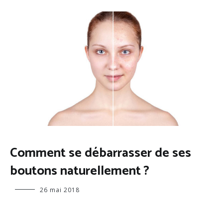
ADOLESCENT(E)
Comment se débarrasser de ses
,
FEMME
boutons naturellement ?
,
HOMME
Virginie
26 mai 2018
,
PRENDRE
SOIN DE
SA PEAU