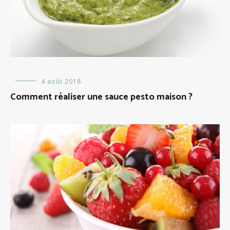
Alimentation
4 août 2018
,
Recettes
Comment réaliser une sauce pesto maison ?
de
cuisine