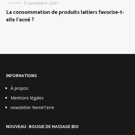
Alimentation
5 novembre 2021
,
Prendre
La consommation de produits laitiers favorise-t-
soin
elle l’acné ?
de
sa
peau
INFORMATIONS
À propos
Mentions légales
newsletter RemèTerre
NOUVEAU : BOUGIE DE MASSAGE BIO