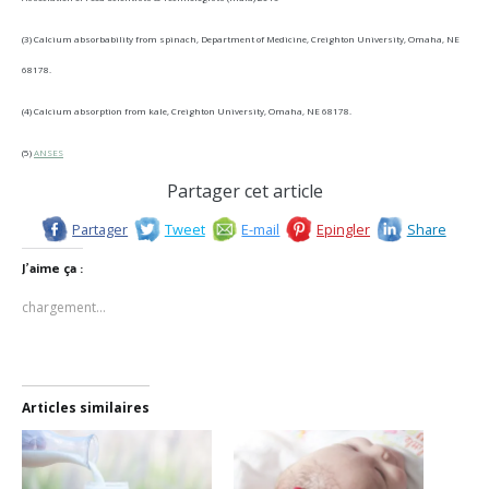
(3)
Calcium absorbability from spinach, Department of Medicine, Creighton University, Omaha, NE
68178.
(4) Calcium absorption from kale, Creighton University, Omaha, NE 68178.
(5)
ANSES
Partager cet article
Partager
Tweet
E-mail
Epingler
Share
J’aime ça :
chargement…
Articles similaires