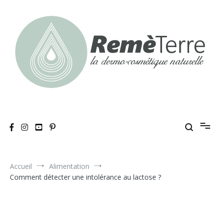
Aller
au
contenu
RemèTerre
La dermo-cosmétique naturelle
Accueil
Alimentation
Comment détecter une intolérance au lactose ?