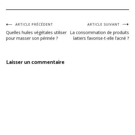
Navigation
ARTICLE PRÉCÉDENT
ARTICLE SUIVANT
Quelles huiles végétales utiliser
La consommation de produits
de
pour masser son périnée ?
laitiers favorise-t-elle l’acné ?
l’article
Laisser un commentaire