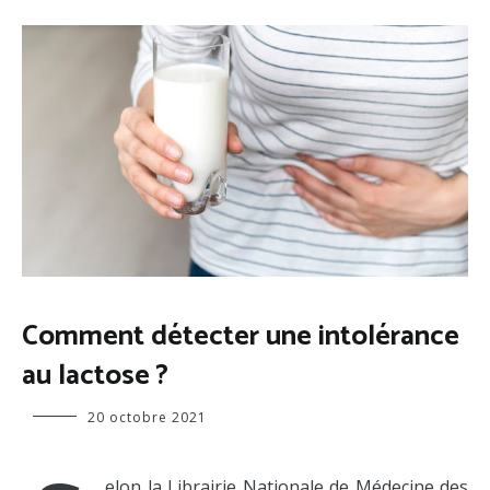
ALIMENTATION
Comment détecter une intolérance
au lactose ?
Virginie
20 octobre 2021
elon la Librairie Nationale de Médecine des