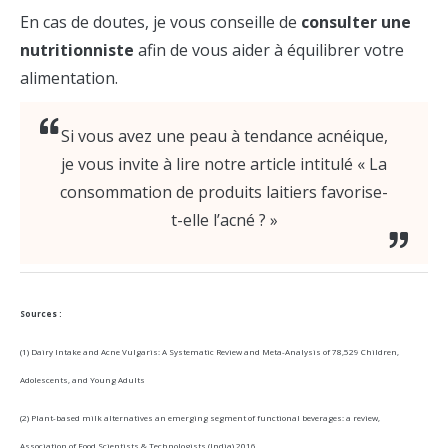
En cas de doutes, je vous conseille de
consulter une
nutritionniste
afin de vous aider à équilibrer votre
alimentation.
Si vous avez une peau à tendance acnéique,
je vous invite à lire notre article intitulé « La
consommation de produits laitiers favorise-
t-elle l’acné ? »
Sources :
(1)
Dairy Intake and Acne Vulgaris: A Systematic Review and Meta-Analysis of 78,529 Children,
Adolescents, and Young Adults
(2) Plant-based milk alternatives an emerging segment of functional beverages: a review,
Association of Food Scientists & Technologists (India) 2016