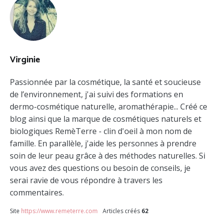
DE
VACHE
INTOLERANCE
AUX
PRODUITS
Virginie
LAITIERS
Passionnée par la cosmétique, la santé et soucieuse
INTOLERANCE
de l’environnement, j'ai suivi des formations en
LAIT
dermo-cosmétique naturelle, aromathérapie... Créé ce
INTOLERANCE
blog ainsi que la marque de cosmétiques naturels et
LAIT ANIMAL
biologiques RemèTerre - clin d'oeil à mon nom de
famille. En parallèle, j'aide les personnes à prendre
INTOLERANCE
soin de leur peau grâce à des méthodes naturelles. Si
LAIT DE
VACHE
vous avez des questions ou besoin de conseils, je
serai ravie de vous répondre à travers les
INTOLERANCE
commentaires.
PRODUITS
LAITIERS
Site
https://www.remeterre.com
Articles créés
62