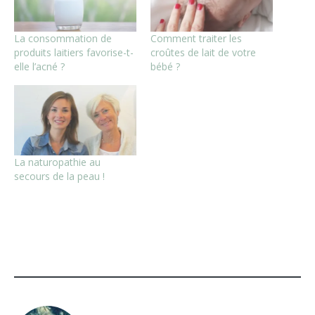
La consommation de
Comment traiter les
produits laitiers favorise-t-
croûtes de lait de votre
elle l’acné ?
bébé ?
La naturopathie au
secours de la peau !
CATÉGORIE
ÉTIQUETÉ
:
:
ALIMENTATION
ALLERGIE
AU LAIT