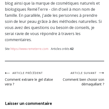
blog ainsi que la marque de cosmétiques naturels et
biologiques RemèTerre - clin d'oeil à mon nom de
famille. En parallèle, j'aide les personnes à prendre
soin de leur peau grâce à des méthodes naturelles. Si
vous avez des questions ou besoin de conseils, je
serai ravie de vous répondre à travers les
commentaires.
Site
https://www.remeterre.com
Articles créés
62
Navigation
ARTICLE PRÉCÉDENT
ARTICLE SUIVANT
Comment extraire le gel d’aloe
Comment bien choisir son
de
vera ?
démaquillant ?
l’article
Laisser un commentaire