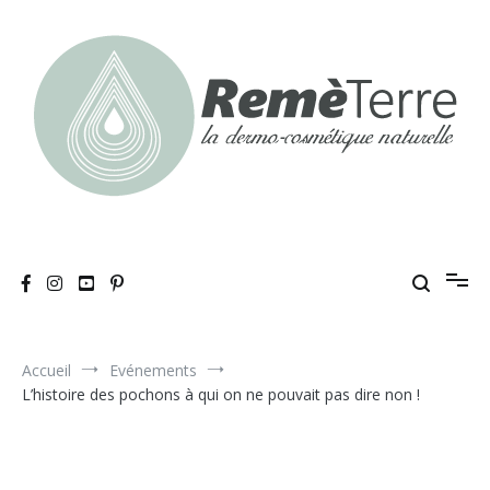
Aller
au
contenu
RemèTerre
La dermo-cosmétique naturelle
Accueil
Evénements
L’histoire des pochons à qui on ne pouvait pas dire non !