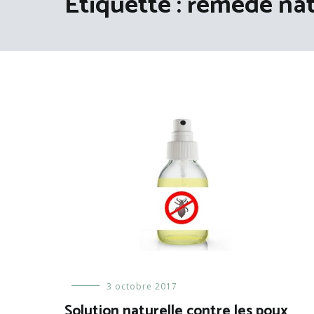
Étiquette :
remède nat
Bébé
3 octobre 2017
et
Solution naturelle contre les poux
enfant
,