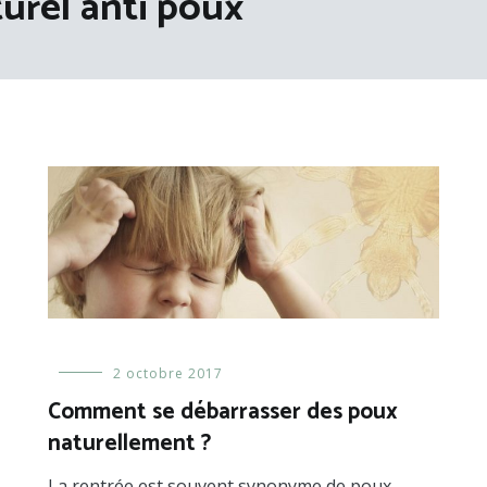
urel anti poux
Prendre
2 octobre 2017
soin
Comment se débarrasser des poux
de
naturellement ?
ses
cheveux
,
Remèdes
La rentrée est souvent synonyme de poux.