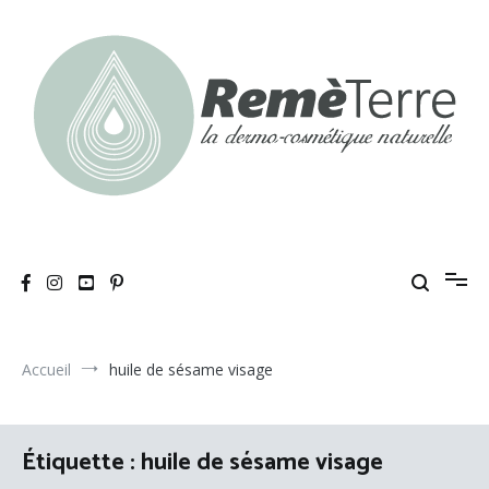
Aller
au
contenu
RemèTerre
La dermo-cosmétique naturelle
Accueil
huile de sésame visage
Étiquette :
huile de sésame visage