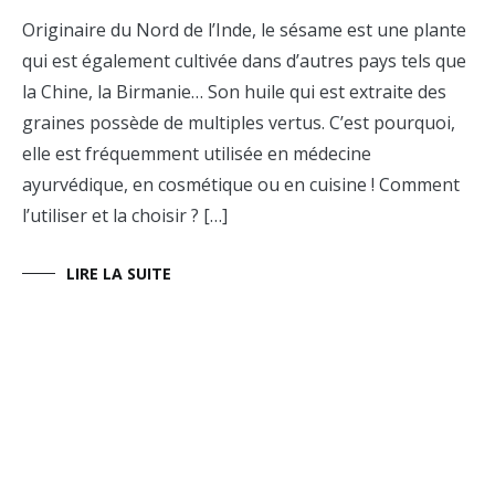
Femme
,
Originaire du Nord de l’Inde, le sésame est une plante
Homme
,
qui est également cultivée dans d’autres pays tels que
Les
huiles
,
la Chine, la Birmanie… Son huile qui est extraite des
Les
graines possède de multiples vertus. C’est pourquoi,
huiles
végétales
,
elle est fréquemment utilisée en médecine
Prendre
ayurvédique, en cosmétique ou en cuisine ! Comment
soin
de
l’utiliser et la choisir ? […]
sa
peau
LIRE LA SUITE