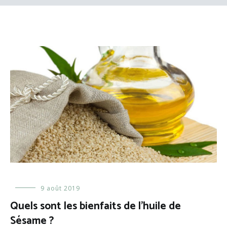
Adolescent(e)
9 août 2019
,
Bébé
Quels sont les bienfaits de l’huile de
et
Sésame ?
enfant
,
Couperose
,