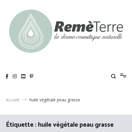
Aller
au
contenu
RemèTerre
La dermo-cosmétique naturelle
Accueil
huile végétale peau grasse
Étiquette :
huile végétale peau grasse