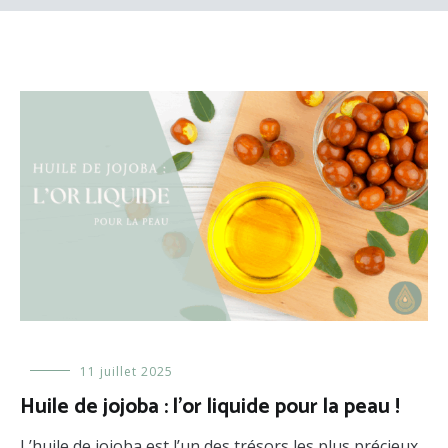
Les
11 juillet 2025
huiles
,
Huile de jojoba : l’or liquide pour la peau !
Les
huiles
L’huile de jojoba est l’un des trésors les plus précieux
végétales
,