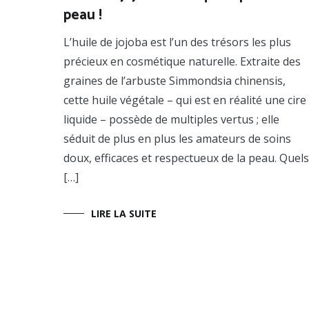
peau !
huiles
végétales
,
Prendre
L’huile de jojoba est l’un des trésors les plus
soin
précieux en cosmétique naturelle. Extraite des
de
sa
graines de l’arbuste Simmondsia chinensis,
peau
cette huile végétale – qui est en réalité une cire
liquide – possède de multiples vertus ; elle
séduit de plus en plus les amateurs de soins
doux, efficaces et respectueux de la peau. Quels
[…]
LIRE LA SUITE