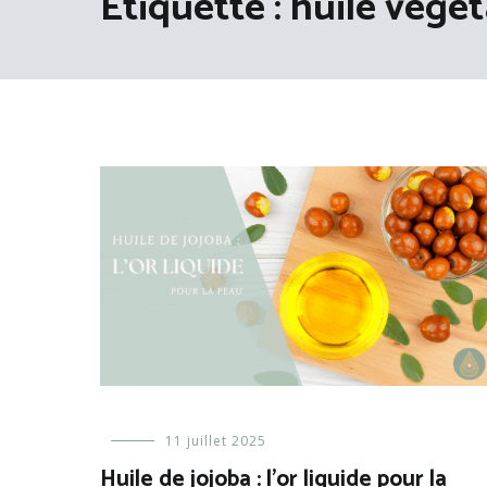
Étiquette :
huile végét
Les
11 juillet 2025
huiles
,
Huile de jojoba : l’or liquide pour la
Les