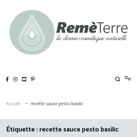
Aller
au
contenu
RemèTerre
La dermo-cosmétique naturelle
Accueil
recette sauce pesto basilic
Étiquette :
recette sauce pesto basilic