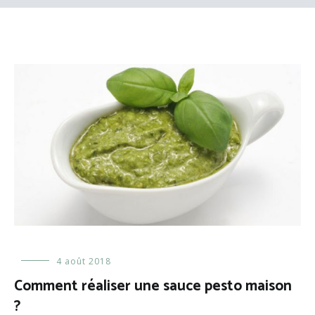
Alimentation
4 août 2018
,
Recettes
Comment réaliser une sauce pesto maison
de
?
cuisine