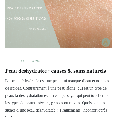
Adolescent(e)
11 juillet 2025
,
Femme
,
Peau déshydratée : causes & soins naturels
Homme
,
Prendre
La peau déshydratée est une peau qui manque d’eau et non pas
soin
de
de lipides. Contrairement à une peau sèche, qui est un type de
sa
peau, la déshydratation est un état passager qui peut toucher tous
peau
les types de peaux : sèches, grasses ou mixtes. Quels sont les
signes d’une peau déshydratée ? Tiraillements, inconfort après