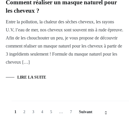
Comment réaliser un masque naturel pour
soin
de
les cheveux ?
ses
cheveux
Entre la pollution, la chaleur des sèches cheveux, les rayons
U.V, l’eau de mer, nos cheveux sont souvent mis à rude épreuve.
Afin de les chouchouter un peu, je vous propose de découvrir
comment réaliser un masque naturel pour les cheveux à partir de
3 ingrédients seulement ! Formule du masque naturel pour les
cheveux […]
LIRE LA SUITE
Navigation
Page
Page
Page
Page
Page
Page
1
2
3
4
5
…
7
Suivant
des
articles