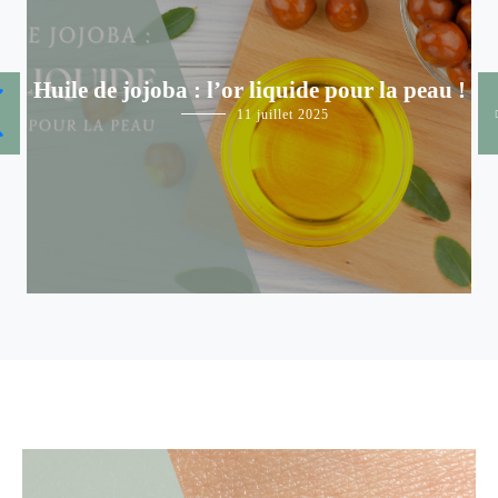
Huile de jojoba : l’or liquide pour la peau !
Les
11 juillet 2025
huiles
,
Les
huiles
végétales
,
Prendre
soin
de
sa
peau