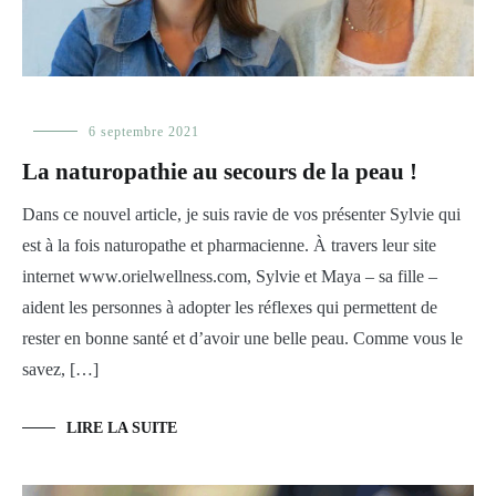
Alimentation
6 septembre 2021
,
Prendre
La naturopathie au secours de la peau !
soin
de
Dans ce nouvel article, je suis ravie de vos présenter Sylvie qui
sa
peau
est à la fois naturopathe et pharmacienne. À travers leur site
internet www.orielwellness.com, Sylvie et Maya – sa fille –
aident les personnes à adopter les réflexes qui permettent de
rester en bonne santé et d’avoir une belle peau. Comme vous le
savez, […]
LIRE LA SUITE