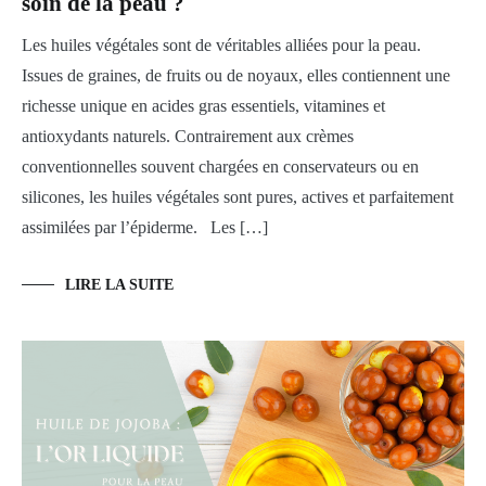
soin de la peau ?
végétales
,
Prendre
Les huiles végétales sont de véritables alliées pour la peau.
soin
Issues de graines, de fruits ou de noyaux, elles contiennent une
de
sa
richesse unique en acides gras essentiels, vitamines et
peau
antioxydants naturels. Contrairement aux crèmes
conventionnelles souvent chargées en conservateurs ou en
silicones, les huiles végétales sont pures, actives et parfaitement
assimilées par l’épiderme. Les […]
LIRE LA SUITE