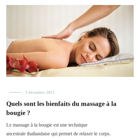
Femme
,
3 décembre 2021
Homme
,
Quels sont les bienfaits du massage à la
Les
huiles
,
bougie ?
Prendre
soin
Le massage à la bougie est une technique
de
ancestrale thaïlandaise qui permet de relaxer le corps.
sa
peau