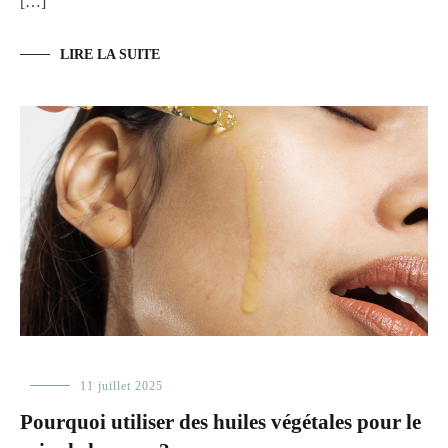
[…]
LIRE LA SUITE
Les
11 juillet 2025
huiles
,
Pourquoi utiliser des huiles végétales pour le
Les
huiles