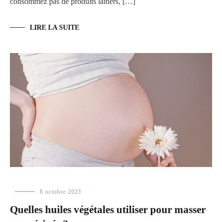
consommez pas de produits laitiers, […]
LIRE LA SUITE
Femme
,
8 octobre 2021
Les
Quelles huiles végétales utiliser pour masser
huiles
,
Les