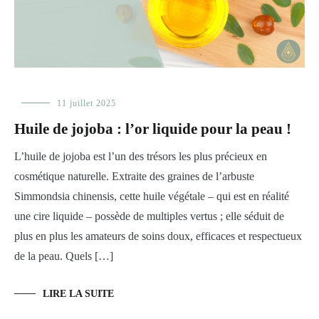
Les
11 juillet 2025
huiles
,
Huile de jojoba : l’or liquide pour la peau !
Les
huiles
L’huile de jojoba est l’un des trésors les plus précieux en
végétales
,
Prendre
cosmétique naturelle. Extraite des graines de l’arbuste
soin
Simmondsia chinensis, cette huile végétale – qui est en réalité
de
sa
une cire liquide – possède de multiples vertus ; elle séduit de
peau
plus en plus les amateurs de soins doux, efficaces et respectueux
de la peau. Quels […]
LIRE LA SUITE