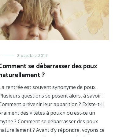
Prendre
2 octobre 2017
soin
Comment se débarrasser des poux
de
naturellement ?
ses
cheveux
,
Remèdes
La rentrée est souvent synonyme de poux.
naturels
Plusieurs questions se posent alors, à savoir :
Comment prévenir leur apparition ? Existe-t-il
vraiment des « têtes à poux » ou est-ce un
mythe ? Comment se débarrasser des poux
naturellement ? Avant d’y répondre, voyons ce