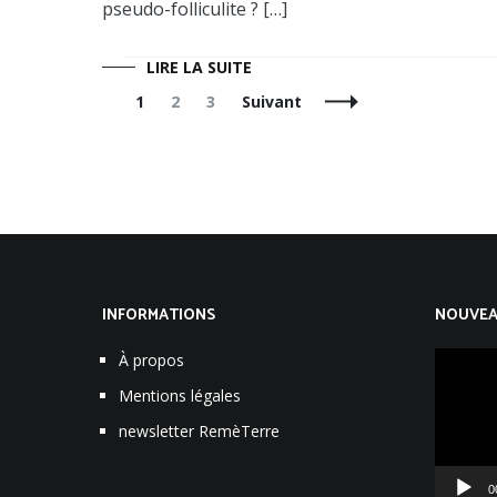
pseudo-folliculite ? […]
LIRE LA SUITE
Navigation
Page
Page
Page
1
2
3
Suivant
des
articles
INFORMATIONS
NOUVEAU
Lecteur
À propos
vidéo
Mentions légales
newsletter RemèTerre
0