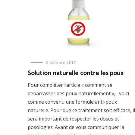
Bébé
3 octobre 2017
et
Solution naturelle contre les poux
enfant
,
Formules
,
Pour compléter l’article « comment se
Prendre
soin
débarrasser des poux naturellement », voici
de
comme convenu une formule anti-poux
ses
cheveux
naturelle. Pour que ce traitement soit efficace, il
sera important de respecter les doses et
posologies. Avant de vous communiquer la