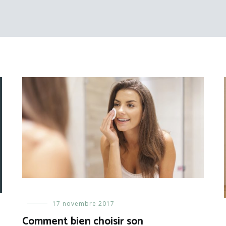
Adolescent(e)
17 novembre 2017
,
Femme
,
Comment bien choisir son
Prendre