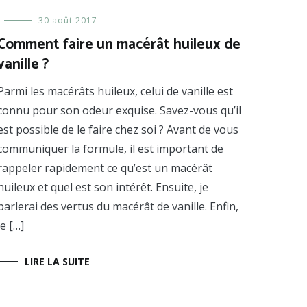
Formules
30 août 2017
,
Les
Comment faire un macérât huileux de
huiles
,
vanille ?
Les
huiles
végétales
Parmi les macérâts huileux, celui de vanille est
connu pour son odeur exquise. Savez-vous qu’il
est possible de le faire chez soi ? Avant de vous
communiquer la formule, il est important de
rappeler rapidement ce qu’est un macérât
huileux et quel est son intérêt. Ensuite, je
parlerai des vertus du macérât de vanille. Enfin,
je […]
LIRE LA SUITE