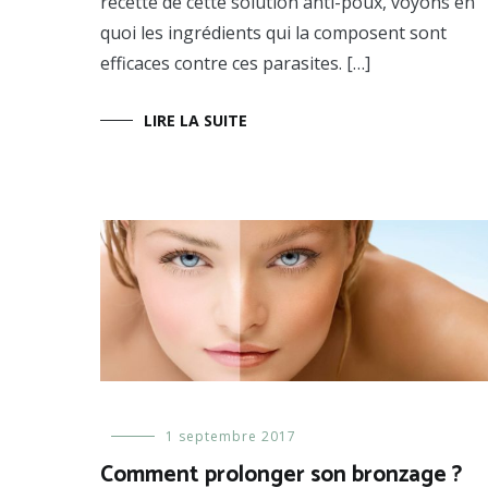
recette de cette solution anti-poux, voyons en
quoi les ingrédients qui la composent sont
efficaces contre ces parasites. […]
LIRE LA SUITE
Prendre
1 septembre 2017
soin
Comment prolonger son bronzage ?
de